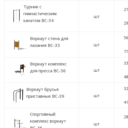
Турник с
21
гимнастическим
шт
канатом ВС-34
29
56
Воркаут стена для
шт
лазания ВС-35
71
33
Воркаут комплекс
шт
для пресса ВС-36
48
32
Воркаут брусья
шт
приставные ВС-39
41
Спортивный
28
комплекс воркаут
шт
ВС-46