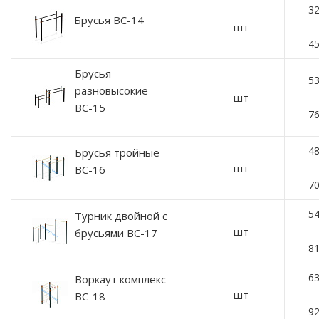
32
Брусья ВС-14
шт
45
Брусья
53
разновысокие
шт
ВС-15
76
48
Брусья тройные
шт
ВС-16
70
54
Турник двойной с
шт
брусьями ВС-17
81
63
Воркаут комплекс
шт
ВC-18
92