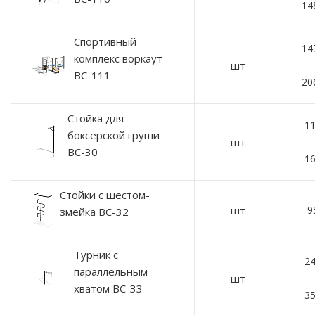
14
Спортивный
14
комплекс воркаут
шт
ВС-111
20
Стойка для
11
боксерской груши
шт
ВС-30
16
Стойки с шестом-
шт
9
змейка ВС-32
Турник с
24
параллельным
шт
хватом ВС-33
35