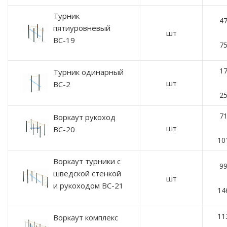
Турник
47
пятиуровневый
шт
ВС-19
75
17
Турник одинарный
шт
ВС-2
25
71
Воркаут рукоход
шт
ВС-20
10
Воркаут турники с
99
шведской стенкой
шт
и рукоходом ВС-21
14
11
Воркаут комплекс