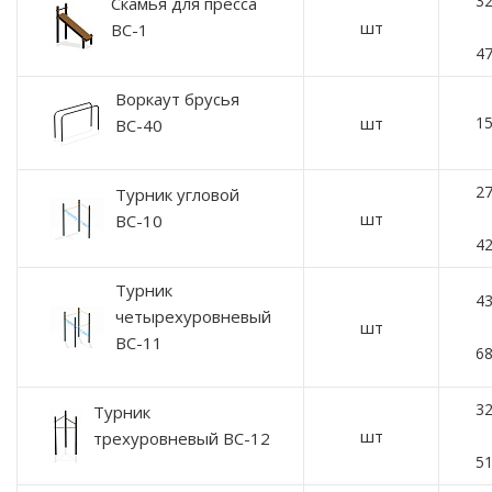
32
Скамья для пресса
шт
ВС-1
47
Воркаут брусья
шт
15
ВС-40
27
Турник угловой
шт
ВС-10
42
Турник
43
четырехуровневый
шт
ВС-11
68
32
Турник
шт
трехуровневый ВС-12
51